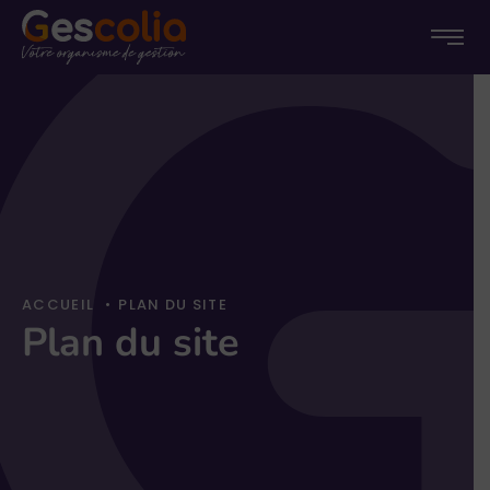
Menu
Menu
Passer
princip
au
conten
ACCUEIL
•
PLAN DU SITE
Plan du site