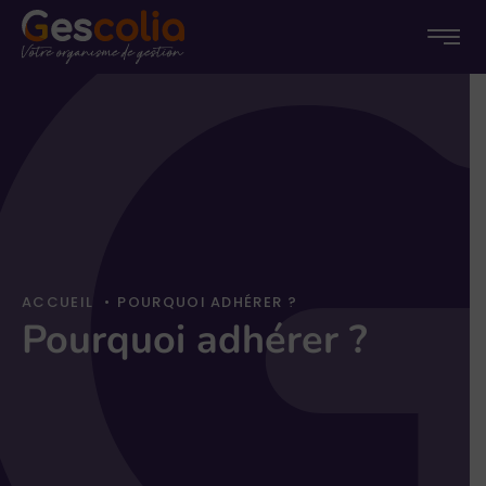
Menu
Menu
Passer
princip
au
conten
ACCUEIL
•
POURQUOI ADHÉRER ?
Pourquoi adhérer ?