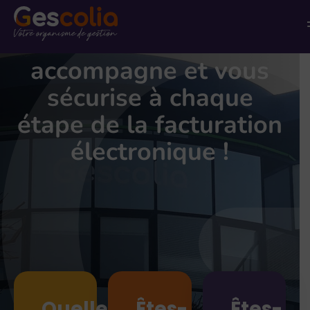
Gescolia vous
P
p
a
accompagne et vous
c
sécurise à chaque
étape de la facturation
électronique !