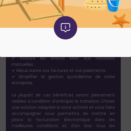
évolution peut devenir un véritable levier
d'organisation et de performance.
En quelques minutes, découvrez comment la
facturation électronique peut vous
permettre de :
✔ Gagner du temps grâce à l'automatisation de
nombreuses tâches.
✔ Réduire les erreurs liées aux ressaisies
manuelles.
✔ Mieux suivre vos factures et vos paiements.
✔ Simplifier la gestion quotidienne de votre
entreprise.
La plupart de ces bénéfices seront pleinement
visibles à condition d'anticiper la transition. Choisir
une solution adaptée à votre activité et vous faire
accompagner vous permettra de mettre en
place la facturation électronique dans les
meilleures conditions et d'en tirer tous les