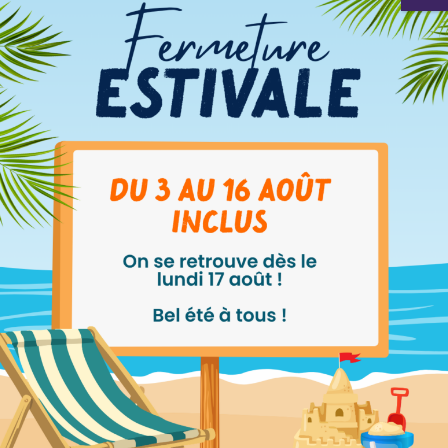
Les bénéfices de la
facturation électronique
: bien plus qu'une
obligation
La facturation électronique est souvent
perçue comme une nouvelle contrainte
réglementaire. Pourtant, elle représente
aussi une véritable opportunité de simplifier
le quotidien des entreprises.
En automatisant certains échanges et en
fluidifiant les traitements administratifs, elle peut
vous faire gagner un temps précieux et améliorer
le pilotage de votre activité.
Au-delà du respect de la réglementation, cette