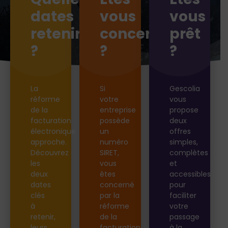
Quelles
Êtes-
Êtes-
dates
vous
vous
retenir
concerné
prêt
?
?
?
La
Si
Gescolia
réforme
votre
vous
de la
entreprise
propose
facturation
possède
deux
électronique
un
offres
approche.
numéro
simples,
Découvrez
SIRET,
complètes
les
vous
et
deux
êtes
accessibles
dates
concerné
pour
clés
par la
faciliter
à
réforme
votre
retenir,
de la
passage