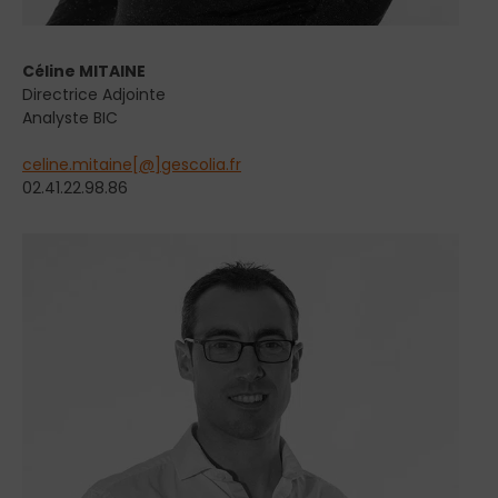
Céline MITAINE
Directrice Adjointe
Analyste BIC
celine.mitaine[@]gescolia.fr
02.41.22.98.86