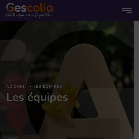
Menu
Menu
Passer
princip
au
conten
ACCUEIL
•
LES ÉQUIPES
Les équipes