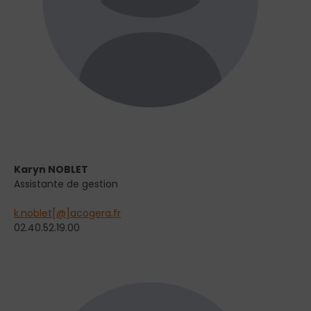
Karyn NOBLET
Assistante de gestion
k.noblet[@]acogera.fr
02.40.52.19.00