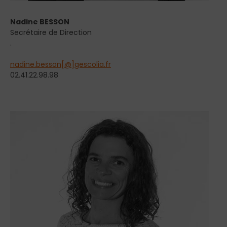
Nadine BESSON
Secrétaire de Direction
.
nadine.besson[@]gescolia.fr
02.41.22.98.98