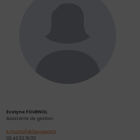
Evelyne FOURNOL
Assistante de gestion
e.fournol[@]acogera.fr
02.40.52.19.00