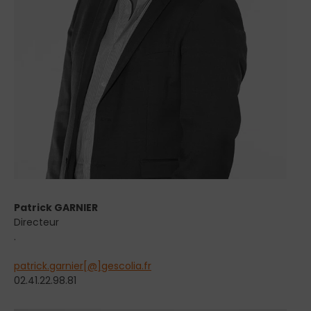
Patrick GARNIER
Directeur
.
patrick.garnier[@]gescolia.fr
02.41.22.98.81