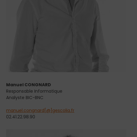
Manuel CONGNARD
Responsable Informatique
Analyste BIC-BNC
manuel.congnard[@]gescolia.fr
02.41.22.98.90