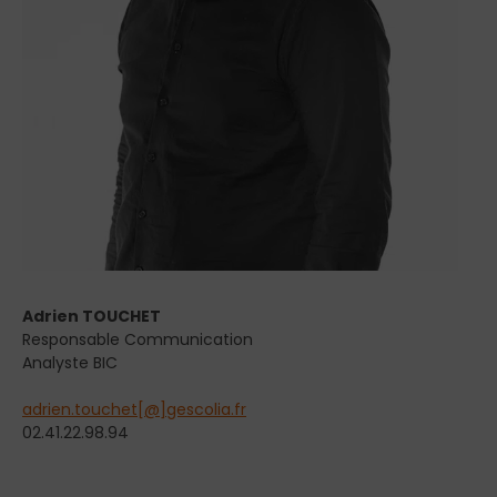
Adrien TOUCHET
Responsable Communication
Analyste BIC
adrien.touchet[@]gescolia.fr
02.41.22.98.94