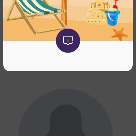
Bruno PIPAUD
Directeur
b.pipaud[@]acogera.fr
02.40.52.19.00