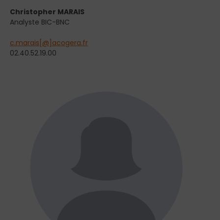
Christopher MARAIS
Analyste BIC-BNC
c.marais[@]acogera.fr
02.40.52.19.00