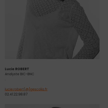
Lucie ROBERT
Analyste BIC-BNC
.
lucie.robert[@]gescolia.fr
02.41.22.98.87