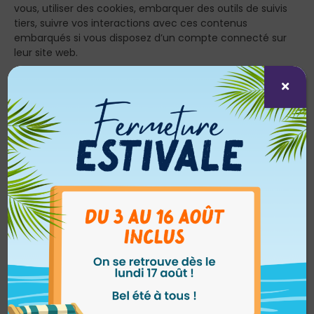
vous, utiliser des cookies, embarquer des outils de suivis
tiers, suivre vos interactions avec ces contenus
embarqués si vous disposez d’un compte connecté sur
leur site web.
Utilisation et transmission
de vos données
personnelles
Durées de stockage de vos données
Si vous laissez un commentaire, le commentaire et ses
métadonnées sont conservés indéfiniment. Cela
permet de reconnaître et approuver automatiquement
les commentaires suivants au lieu de les laisser dans la
file de modération.
Pour les utilisateurs et utilisatrices qui s’enregistrent sur
notre site (si cela est possible), nous stockons