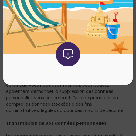
également les données personnelles indiquées dans
leur profil. Tous les utilisateurs et utilisatrices peuvent
voir, modifier ou supprimer leurs informations
personnelles à tout moment (à l’exception de leur nom
d’utilisateur·ice). Les gestionnaires du site peuvent aussi
voir et modifier ces informations.
Les droits que vous avez sur vos données
Si vous avez un compte ou si vous avez laissé des
commentaires sur le site, vous pouvez demander à
recevoir un fichier contenant toutes les données
personnelles que nous possédons à votre sujet, incluant
celles que vous nous avez fournies. Vous pouvez
également demander la suppression des données
personnelles vous concernant. Cela ne prend pas en
compte les données stockées à des fins
administratives, légales ou pour des raisons de sécurité.
Transmission de vos données personnelles