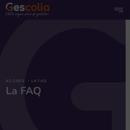
Menu
Menu
Passer
princip
au
conten
ACCUEIL
•
LA FAQ
La FAQ