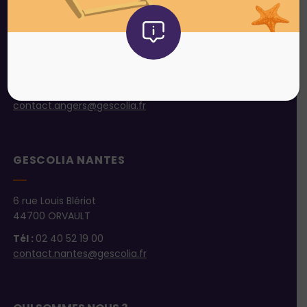
47 avenue du Grésillé
BP 20346
49003 ANGERS Cedex 01
Tél :
02 41 22 98 98
contact.angers@gescolia.fr
GESCOLIA NANTES
6 rue Louis Blériot
44700 ORVAULT
Tél :
02 40 52 19 00
contact.nantes@gescolia.fr