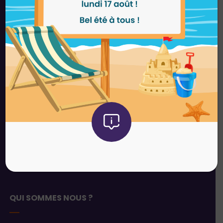
47 avenue du Grésillé
BP 20346
49003 ANGERS Cedex 01
Tél :
02 41 22 98 98
contact.angers@gescolia.fr
GESCOLIA NANTES
6 rue Louis Blériot
44700 ORVAULT
Tél :
02 40 52 19 00
contact.nantes@gescolia.fr
QUI SOMMES NOUS ?