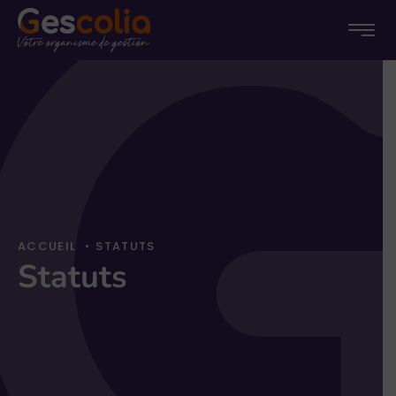
Menu
Menu
Passer
princip
au
conten
ACCUEIL
•
STATUTS
Statuts